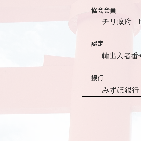
​協会会員
チリ政府
認定
​輸出入者番号 
銀行
みずほ銀行