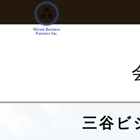
Mitani Business
Partners Inc.
三谷ビ